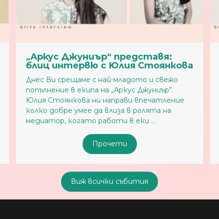
иър“ представя:
„Аркус Джуниър“
ю с Юлия Стоянкова
блиц интервю с 
Александрова
 с най-младото и свежо
Следващата личност, 
па на „Аркус Джуниър”.
представяме от екипа н
ни направи впечатление
е необикновена със св
 да влиза в ролята на
чупещо статуквото ми
 работи в еки ...
Александрова бързо и не
Прочети
Проч
Виж всички събития