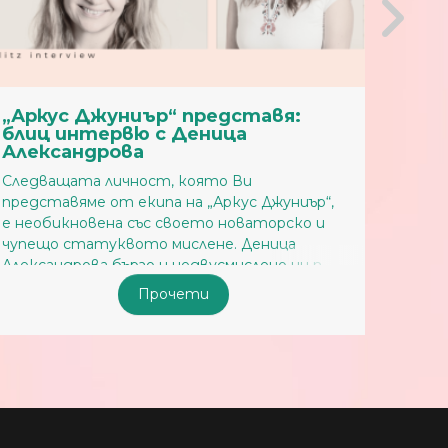
 представя:
„Аркус Джуниър“ пред
Деница
блиц интервю с Адели
Сиракова
която Ви
Продължаваме поредицата от
а „Аркус Джуниър“,
интервюта със следващия чо
оето новаторско и
присъединил се към екипа на „
слене. Деница
Джуниър“. Аделина Сиракова е 
двусмислено ни п ...
които разпознаваме, че са фило
ети
Прочети