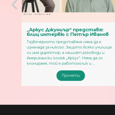
Джуниър“ представя:
„Аркус Джун
нтервю с Петър Иванов
блиц интерв
ото представяне няма да е
Днес Ви срещаме
за никого. Защото всяко училище
попълнение в еки
ректор, а нашият ръководи и
Юлия Стоянкова 
и колеж „Аркус“. Няма да го
колко добре умее
 той е работохолик и ...
медиатор, когато
Прочети