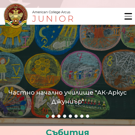
American College Arcus
JUNIOR
Частно начално училище "АК-Аркус
Джуниър"
Събития