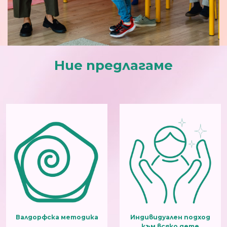
Ние предлагаме
Валдорфска методика
Индивидуален подход
към всяко дете