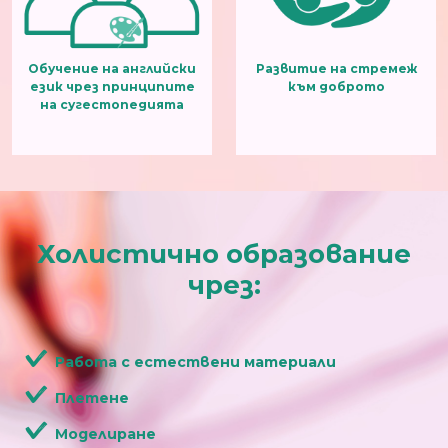
Обучение на английски
Развитие на стремеж
език чрез принципите
към доброто
на сугестопедията
Холистично образование
чрез:
Работа с естествени материали
Плетене
Моделиране