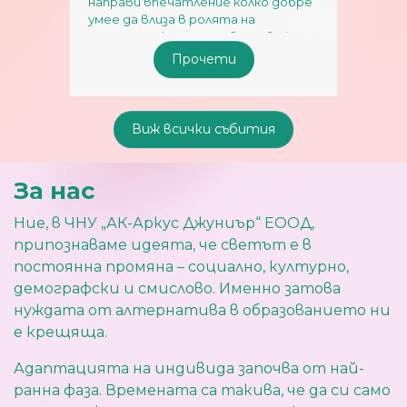
ски
направи впечатление колко добре
своет
умее да влиза в ролята на
стату
и ...
медиатор, когато работи в еки ...
Алекс
недвус
Прочети
Виж всички събития
За нас
Ние, в ЧНУ „АК-Аркус Джуниър“ ЕООД,
припознаваме идеята, че светът е в
постоянна промяна – социално, културно,
демографски и смислово. Именно затова
нуждата от алтернатива в образованието ни
е крещяща.
Адаптацията на индивида започва от най-
ранна фаза. Времената са такива, че да си само