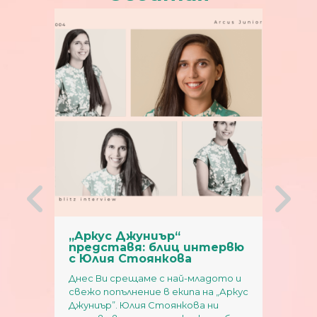
„Аркус Джуниър“
„Арк
ервю
представя: блиц интервю
пре
с Юлия Стоянкова
с Де
няма
Днес Ви срещаме с най-младото и
Следв
ото
свежо попълнение в екипа на „Аркус
предс
ор, а
Джуниър”. Юлия Стоянкова ни
Джуни