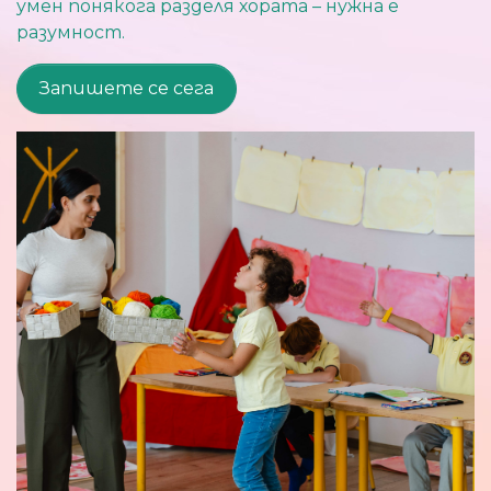
умен понякога разделя хората – нужна е
разумност.
Запишeтe се сега