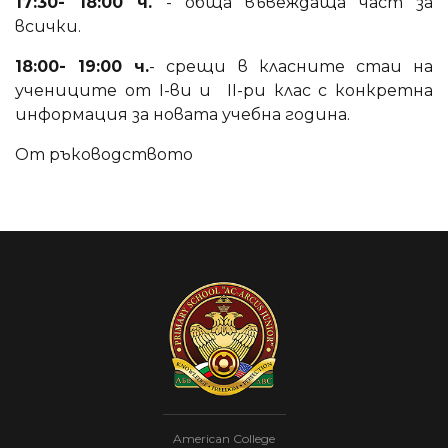
17:30- 18:00 ч.
- обща въвеждаща част за
всички.
18:00- 19:00 ч.
- срещи в класните стаи на
учениците от I-ви и II-ри клас с конкретна
информация за новата учебна година.
От ръководството
American College